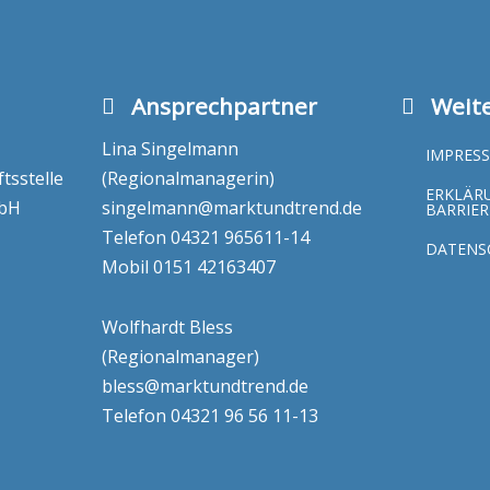
Ansprechpartner
Weite
Lina Singelmann
IMPRES
sstelle
(Regionalmanagerin)
ERKLÄR
mbH
singelmann@marktundtrend.de
BARRIER
Telefon
04321 965611-14
DATENS
Mobil
0151 42163407
Wolfhardt Bless
(Regionalmanager)
bless@marktundtrend.de
Telefon
04321 96 56 11-13