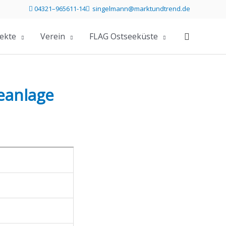
04321–965611-14
singelmann@marktundtrend.de
Telefonummer 04321 96561114 direkt anrufen
Mailprogramm öffnen und Mail an s
ekte
Verein
FLAG Ostseeküste
eanlage