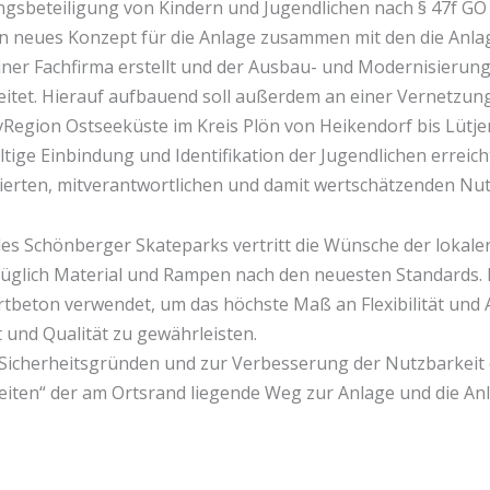
ngsbeteiligung von Kindern und Jugendlichen nach § 47f G
n neues Konzept für die Anlage zusammen mit den die Anl
iner Fachfirma erstellt und der Ausbau- und Modernisierung
itet. Hierauf aufbauend soll außerdem an einer Vernetzun
ivRegion Ostseeküste im Kreis Plön von Heikendorf bis Lütj
tige Einbindung und Identifikation der Jugendlichen erreich
ierten, mitverantwortlichen und damit wertschätzenden Nut
es Schönberger Skateparks vertritt die Wünsche der lokale
ezüglich Material und Rampen nach den neuesten Standards. 
tbeton verwendet, um das höchste Maß an Flexibilität und
 und Qualität zu gewährleisten.
Sicherheitsgründen und zur Verbesserung der Nutzbarkeit 
eiten“ der am Ortsrand liegende Weg zur Anlage und die Anl