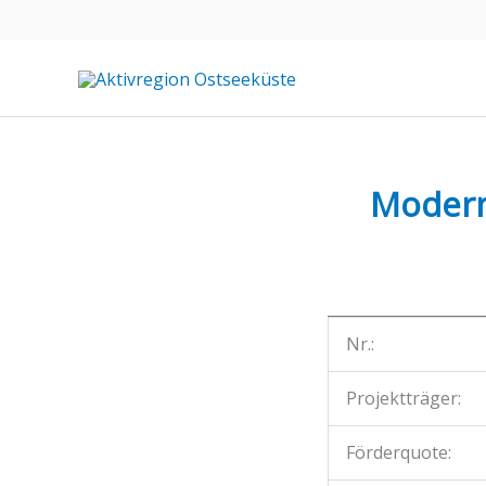
Zum
Inhalt
springen
Modern
Nr.:
Projektträger:
Förderquote: