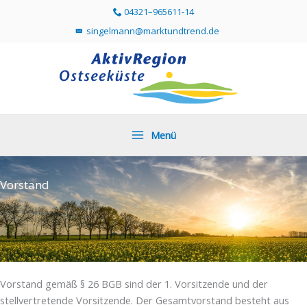
Zum
04321–965611-14
Telefonummer 04321 96561114 direkt anr
Inhalt
singelmann@marktundtrend.de
Mailprogramm öffnen und Mail an singelmann@mar
springen
Menü
Vorstand
Vorstand gemäß § 26 BGB sind der 1. Vorsitzende und der
stellvertretende Vorsitzende. Der Gesamtvorstand besteht aus