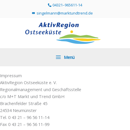
Zum
04321–965611-14
Telefonummer 04321 96561114 direkt anr
Inhalt
singelmann@marktundtrend.de
Mailprogramm öffnen und Mail an singelmann@mar
springen
Menü
Impressum
AktivRegion Ostseeküste e. V.
Regionalmanagement und Geschäftsstelle
c/o M+T Markt und Trend GmbH
Brachenfelder Straße 45
24534 Neumünster
Tel. 0 43 21 – 96 56 11-14
Fax 0 43 21 – 96 56 11-99