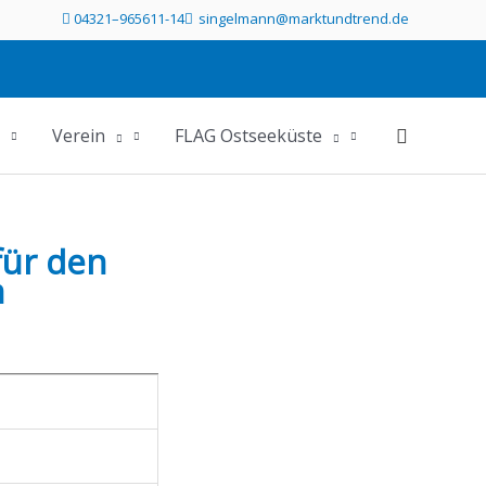
04321–965611-14
singelmann@marktundtrend.de
Telefonummer 04321 96561114 direkt anrufen
Mailprogramm öffnen und Mail an s
Verein
FLAG Ostseeküste
für den
n