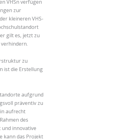
eren VHSn verfügen
ungen zur
 der kleineren VHS-
hochschulstandort
 gilt es, jetzt zu
 verhindern.
rstruktur zu
 ist die Erstellung
lstandorte aufgrund
svoll präventiv zu
in aufrecht
m Rahmen des
 und innovative
e kann das Projekt