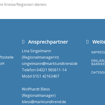
ere Kreise/Regionen dienen.
Ansprechpartner
Weite
Lina Singelmann
IMPRES
sstelle
(Regionalmanagerin)
ERKLÄR
mbH
singelmann@marktundtrend.de
BARRIER
Telefon
04321 965611-14
DATENS
Mobil
0151 42163407
Wolfhardt Bless
(Regionalmanager)
bless@marktundtrend.de