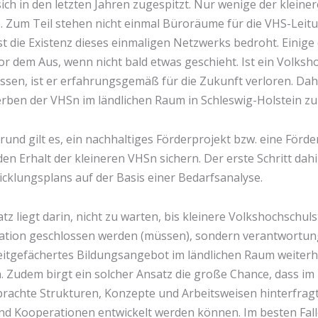
ch in den letzten Jahren zugespitzt. Nur wenige der klein
 Zum Teil stehen nicht einmal Büroräume für die VHS-Leit
t die Existenz dieses einmaligen Netzwerks bedroht. Einige
or dem Aus, wenn nicht bald etwas geschieht. Ist ein Volks
ssen, ist er erfahrungsgemäß für die Zukunft verloren. Daher
erben der VHSn im ländlichen Raum in Schleswig-Holstein zu
und gilt es, ein nachhaltiges Förderprojekt bzw. eine Förde
den Erhalt der kleineren VHSn sichern. Der erste Schritt dahin
icklungsplans auf der Basis einer Bedarfsanalyse.
tz liegt darin, nicht zu warten, bis kleinere Volkshochschu
uation geschlossen werden (müssen), sondern verantwortung
eitgefächertes Bildungsangebot im ländlichen Raum weiterh
. Zudem birgt ein solcher Ansatz die große Chance, dass i
brachte Strukturen, Konzepte und Arbeitsweisen hinterfragt
und Kooperationen entwickelt werden können. Im besten Fall