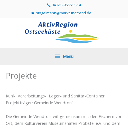
Zum
04321–965611-14
Telefonummer 04321 96561114 direkt anr
Inhalt
singelmann@marktundtrend.de
Mailprogramm öffnen und Mail an singelmann@mar
springen
Menü
Projekte
Kühl-, Verarbeitungs-, Lager- und Sanitär-Container
Projektträger: Gemeinde Wendtorf
Die Gemeinde Wendtorf will gemeinsam mit den Fischern vor
Ort, dem Kulturverein Museumshafen Probstei e.V. und dem