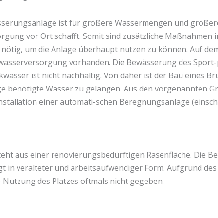
sserungsanlage ist für größere Wassermengen und größer
orgung vor Ort schafft. Somit sind zusätzliche Maßnahmen im
ötig, um die Anlage überhaupt nutzen zu können. Auf dem
nkwasserversorgung vorhanden. Die Bewässerung des Sport-p
kwasser ist nicht nachhaltig. Von daher ist der Bau eines B
age benötigte Wasser zu gelangen. Aus den vorgenannten G
Installation einer automati-schen Beregnungsanlage (einsch
teht aus einer renovierungsbedürftigen Rasenfläche. Die 
lgt in veralteter und arbeitsaufwendiger Form. Aufgrund de
e Nutzung des Platzes oftmals nicht gegeben.