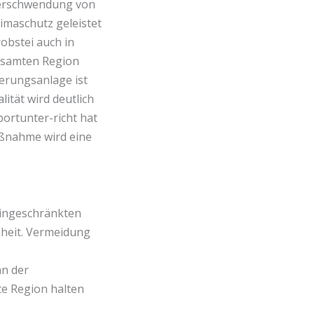
Verschwendung von
imaschutz geleistet
obstei auch in
gesamten Region
erungsanlage ist
ität wird deutlich
portunter-richt hat
aßnahme wird eine
eingeschränkten
heit. Vermeidung
nn der
te Region halten