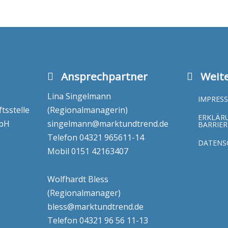
Ansprechpartner
Weite
Lina Singelmann
IMPRES
sstelle
(Regionalmanagerin)
ERKLÄR
mbH
singelmann@marktundtrend.de
BARRIER
Telefon
04321 965611-14
DATENS
Mobil
0151 42163407
Wolfhardt Bless
(Regionalmanager)
bless@marktundtrend.de
Telefon
04321 96 56 11-13