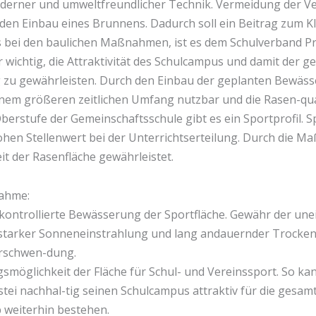
oderner und umweltfreundlicher Technik. Vermeidung der 
den Einbau eines Brunnens. Dadurch soll ein Beitrag zum Kl
s bei den baulichen Maßnahmen, ist es dem Schulverband Pr
r wichtig, die Attraktivität des Schulcampus und damit der 
g zu gewährleisten. Durch den Einbau der geplanten Bewäss
inem größeren zeitlichen Umfang nutzbar und die Rasen-qual
Oberstufe der Gemeinschaftsschule gibt es ein Sportprofil. S
hen Stellenwert bei der Unterrichtserteilung. Durch die M
it der Rasenfläche gewährleistet.
ahme:
kontrollierte Bewässerung der Sportfläche. Gewähr der un
 starker Sonneneinstrahlung und lang andauernder Trocken
rschwen-dung.
smöglichkeit der Fläche für Schul- und Vereinssport. So ka
tei nachhal-tig seinen Schulcampus attraktiv für die gesam
 weiterhin bestehen.