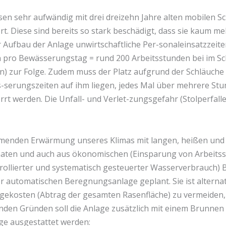
asen sehr aufwändig mit drei dreizehn Jahre alten mobilen 
t. Diese sind bereits so stark beschädigt, dass sie kaum me
r Aufbau der Anlage unwirtschaftliche Per-sonaleinsatzzeit
n pro Bewässerungstag = rund 200 Arbeitsstunden bei im Schn
 zur Folge. Zudem muss der Platz aufgrund der Schläuche 
serungszeiten auf ihm liegen, jedes Mal über mehrere Stu
rt werden. Die Unfall- und Verlet-zungsgefahr (Stolperfalle
menden Erwärmung unseres Klimas mit langen, heißen und
ten und auch aus ökonomischen (Einsparung von Arbeitss
rollierter und systematisch gesteuerter Wasserverbrauch) 
ner automatischen Beregnungsanlage geplant. Sie ist alternat
gekosten (Abtrag der gesamten Rasenfläche) zu vermeiden,
nden Gründen soll die Anlage zusätzlich mit einem Brunnen 
e ausgestattet werden: