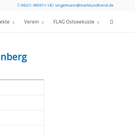
04321–965611-14
singelmann@marktundtrend.de
Telefonummer 04321 96561114 direkt anrufen
Mailprogramm öffnen und Mail an s
ekte
Verein
FLAG Ostseeküste
önberg