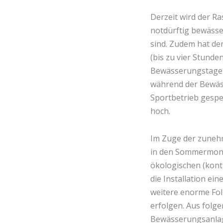
Derzeit wird der R
notdürftig bewässer
sind. Zudem hat de
(bis zu vier Stunde
Bewässerungstagen)
während der Bewäs-
Sportbetrieb gesper
hoch.
Im Zuge der zuneh
in den Sommermona
ökologischen (kont
die Installation ei
weitere enorme Fol
erfolgen. Aus folge
Bewässerungsanlag