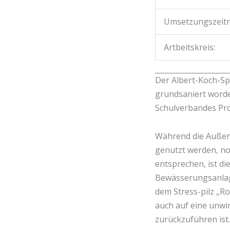
Umsetzungszeit
Artbeitskreis:
Der Albert-Koch-Spo
grundsaniert worde
Schulverbandes Pro
Während die Außenan
genutzt werden, n
entsprechen, ist d
Bewässerungsanlage
dem Stress-pilz „Ro
auch auf eine unwi
zurückzuführen ist.