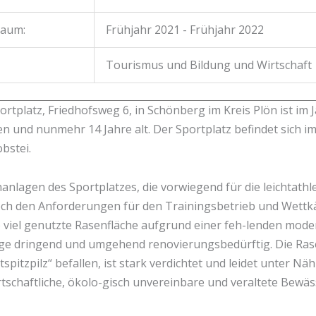
raum:
Frühjahr 2021 - Frühjahr 2022
Tourismus und Bildung und Wirtschaft
rtplatz, Friedhofsweg 6, in Schönberg im Kreis Plön ist im 
n und nunmehr 14 Jahre alt. Der Sportplatz befindet sich i
bstei.
lagen des Sportplatzes, die vorwiegend für die leichtathle
och den Anforderungen für den Trainingsbetrieb und Wett
ie viel genutzte Rasenfläche aufgrund einer feh-lenden mod
 dringend und umgehend renovierungsbedürftig. Die Rasen
tspitzpilz“ befallen, ist stark verdichtet und leidet unter N
rtschaftliche, ökolo-gisch unvereinbare und veraltete Bew