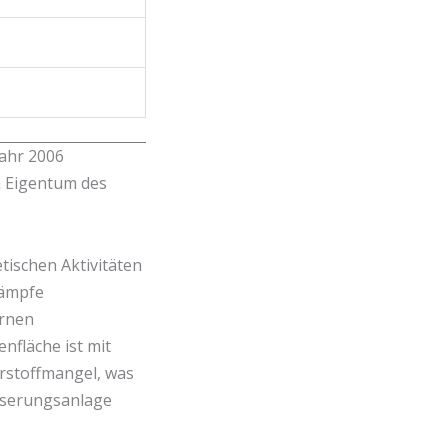
Jahr 2006
m Eigentum des
tischen Aktivitäten
kämpfe
ernen
fläche ist mit
ährstoffmangel, was
ässerungsanlage