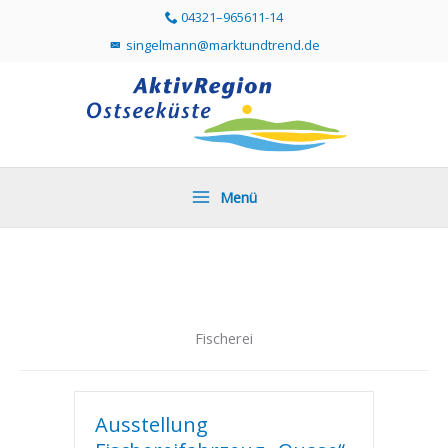
Zum
04321–965611-14
Telefonummer 04321 96561114 direkt anr
Inhalt
singelmann@marktundtrend.de
Mailprogramm öffnen und Mail an singelmann@mar
springen
Menü
Fischerei
Ausstellung