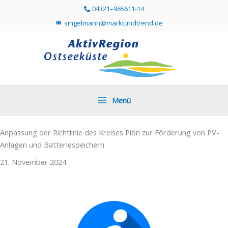
Zum
04321–965611-14
Telefonummer 04321 96561114 direkt anr
Inhalt
singelmann@marktundtrend.de
Mailprogramm öffnen und Mail an singelmann@mar
springen
Menü
Anpassung der Richtlinie des Kreises Plön zur Förderung von PV-
Anlagen und Batteriespeichern
21. November 2024