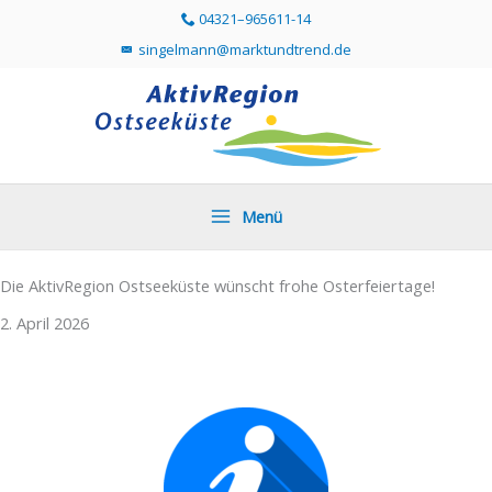
Zum
04321–965611-14
Telefonummer 04321 96561114 direkt anr
Inhalt
singelmann@marktundtrend.de
Mailprogramm öffnen und Mail an singelmann@mar
springen
Menü
Die AktivRegion Ostseeküste wünscht frohe Osterfeiertage!
2. April 2026