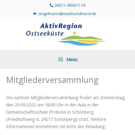
Zum
04321–965611-14
Telefonummer 04321 96561114 direkt anr
Inhalt
singelmann@marktundtrend.de
Mailprogramm öffnen und Mail an singelmann@mar
springen
Menü
Mitgliederversammlung
Die nächste Mitgliederversammlung findet am Donnerstag,
den 29.09.2022 um 18:00 Uhr in der Aula in der
Gemeinschaftsschule Probstei in Schönberg
(Friedhofsweg 6, 24217 Schönberg) statt. Weitere
Informationen entnehmen Sie bitte der Einladung.