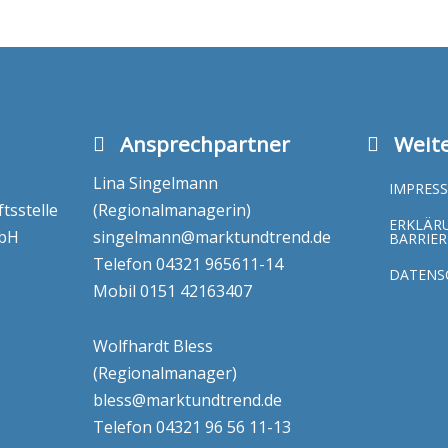
Ansprechpartner
Weite
Lina Singelmann
IMPRES
sstelle
(Regionalmanagerin)
ERKLÄR
mbH
singelmann@marktundtrend.de
BARRIER
Telefon
04321 965611-14
DATENS
Mobil
0151 42163407
Wolfhardt Bless
(Regionalmanager)
bless@marktundtrend.de
Telefon
04321 96 56 11-13