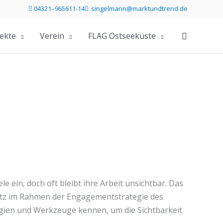
04321–965611-14
singelmann@marktundtrend.de
Telefonummer 04321 96561114 direkt anrufen
Mailprogramm öffnen und Mail an s
ekte
Verein
FLAG Ostseeküste
e ein, doch oft bleibt ihre Arbeit unsichtbar. Das
eetz im Rahmen der Engagementstrategie des
tegien und Werkzeuge kennen, um die Sichtbarkeit