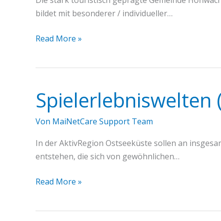
Die stark touristisch geprägte Gemeinde Hohwacht
bildet mit besonderer / individueller…
Machbarkeitsstudie
Read More »
„Medical
Wellness
Center“
Hohwacht
Spielerlebniswelten
Von
MaiNetCare Support Team
In der AktivRegion Ostseeküste sollen an insgesa
entstehen, die sich von gewöhnlichen…
Spielerlebniswelten
Read More »
(Leuchtturmprojekt)