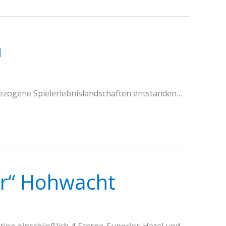
n
bezogene Spielerlebnislandschaften entstanden…
er“ Hohwacht