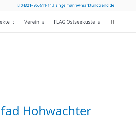
04321–965611-14
singelmann@marktundtrend.de
Telefonummer 04321 96561114 direkt anrufen
Mailprogramm öffnen und Mail an s
ekte
Verein
FLAG Ostseeküste
rpfad Hohwachter