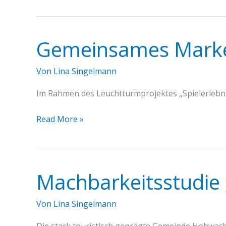
der
Geothermienutzung“
Gemeinsames Market
Von
Lina Singelmann
Im Rahmen des Leuchtturmprojektes „Spielerlebni
Gemeinsames
Read More »
Marketing
Spielerlebniswelten
Machbarkeitsstudie
Von
Lina Singelmann