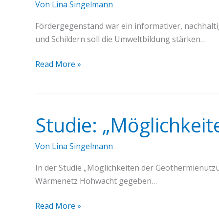
Von
Lina Singelmann
Fördergegenstand war ein informativer, nachhalt
und Schildern soll die Umweltbildung stärken…
Wo
Read More »
die
Kraniche
tanzen
–
Studie: „Möglichkei
Naturerlebnislehrpfad
Hohwachter
Von
Lina Singelmann
Bucht
In der Studie „Möglichkeiten der Geothermienutzu
Wärmenetz Hohwacht gegeben…
Studie:
Read More »
„Möglichkeiten