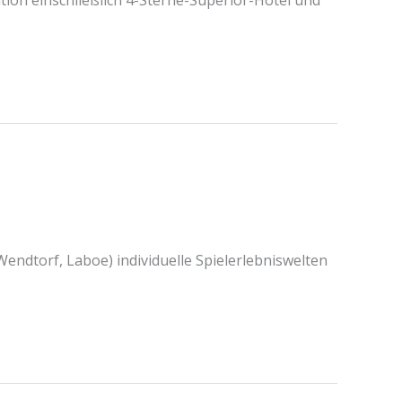
ion einschließlich 4-Sterne-Superior-Hotel und
endtorf, Laboe) individuelle Spielerlebniswelten