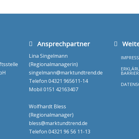
Ansprechpartner
Weite
Lina Singelmann
IMPRES
sstelle
(Regionalmanagerin)
ERKLÄR
mbH
singelmann@marktundtrend.de
BARRIER
Telefon
04321 965611-14
DATENS
Mobil
0151 42163407
Wolfhardt Bless
(Regionalmanager)
bless@marktundtrend.de
Telefon
04321 96 56 11-13