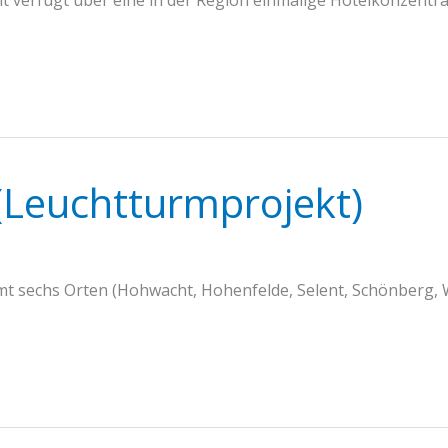
 verfügt über eine in der Region einmalige Hotelkonzentrat
 (Leuchtturmprojekt)
mt sechs Orten (Hohwacht, Hohenfelde, Selent, Schönberg, W