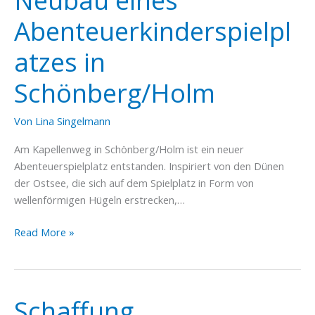
Neubau eines
Abenteuerkinderspielpl
atzes in
Schönberg/Holm
Von
Lina Singelmann
Am Kapellenweg in Schönberg/Holm ist ein neuer
Abenteuerspielplatz entstanden. Inspiriert von den Dünen
der Ostsee, die sich auf dem Spielplatz in Form von
wellenförmigen Hügeln erstrecken,…
Neubau
Read More »
eines
Abenteuerkinderspielplatzes
in
Schönberg/Holm
Schaffung