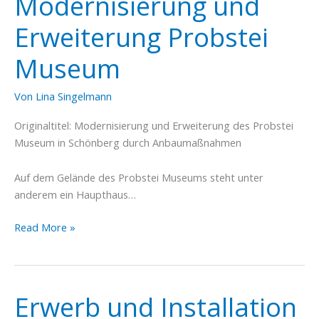
Modernisierung und
Schönberg
Erweiterung Probstei
Museum
Von
Lina Singelmann
Originaltitel: Modernisierung und Erweiterung des Probstei
Museum in Schönberg durch Anbaumaßnahmen
Auf dem Gelände des Probstei Museums steht unter
anderem ein Haupthaus…
Modernisierung
Read More »
und
Erweiterung
Probstei
Museum
Erwerb und Installation