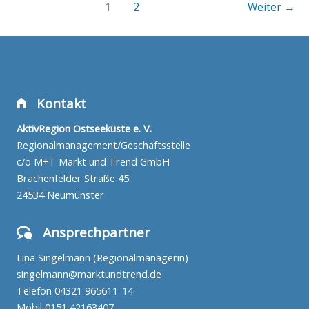
1
2
Weiter
→
Kontakt
AktivRegion Ostseeküste e. V.
Regionalmanagement/Geschäftsstelle
c/o M+T Markt und Trend GmbH
Brachenfelder Straße 45
24534 Neumünster
Ansprechpartner
Lina Singelmann (Regionalmanagerin)
singelmann@marktundtrend.de
Telefon
04321 965611-14
Mobil
0151 42163407