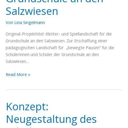
Salzwiesen
Von
Lina Singelmann
Original-Projekttitel: Kletter- und Spiellandschaft für die
Grundschule an den Salzwiesen. Zur Erschaffung einer
pädagogischen Landschaft für „bewegte Pausen“ für die
Schülerinnen und Schüler der Grundschule an den
Salzwiesen…
Kletter-
Read More »
und
Spiellandschaft
Grundschule
an
Konzept:
den
Neugestaltung des
Salzwiesen