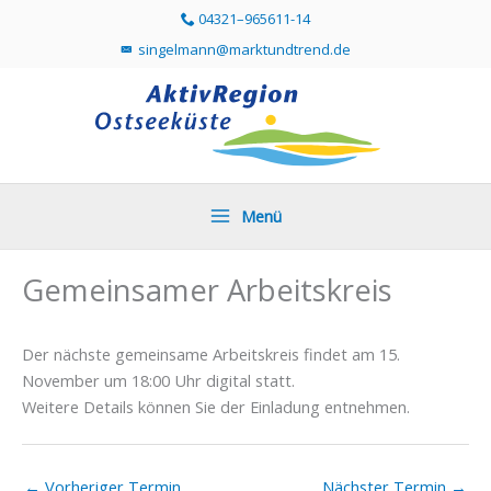
Zum
04321–965611-14
Telefonummer 04321 96561114 direkt anr
Inhalt
singelmann@marktundtrend.de
Mailprogramm öffnen und Mail an singelmann@mar
springen
Menü
Gemeinsamer Arbeitskreis
Der nächste gemeinsame Arbeitskreis findet am 15.
November um 18:00 Uhr digital statt.
Weitere Details können Sie der Einladung entnehmen.
←
Vorheriger Termin
Nächster Termin
→