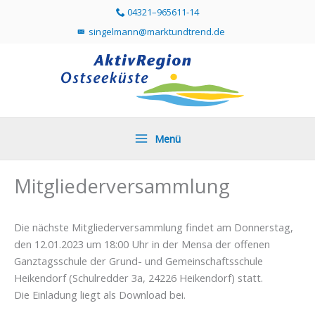
Zum
04321–965611-14
Telefonummer 04321 96561114 direkt anr
Inhalt
singelmann@marktundtrend.de
Mailprogramm öffnen und Mail an singelmann@mar
springen
Menü
Mitgliederversammlung
Die nächste Mitgliederversammlung findet am Donnerstag,
den 12.01.2023 um 18:00 Uhr in der Mensa der offenen
Ganztagsschule der Grund- und Gemeinschaftsschule
Heikendorf (Schulredder 3a, 24226 Heikendorf) statt.
Die Einladung liegt als Download bei.