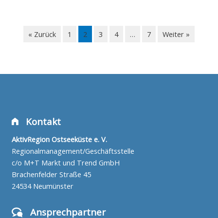
« Zurück
1
2
3
4
…
7
Weiter »
Kontakt
AktivRegion Ostseeküste e. V.
Regionalmanagement/Geschäftsstelle
c/o M+T Markt und Trend GmbH
Brachenfelder Straße 45
24534 Neumünster
Ansprechpartner